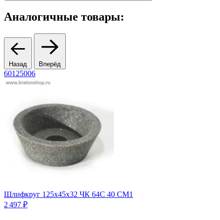
Аналогичные товары:
Назад
Вперёд
60125006
2
Шлифкруг 125х45х32 ЧК 64С 40 СМ1
3
2 497 ₽