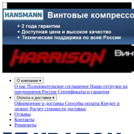
О компании
▾
О нас
Пользовательское соглашение
Наши отгрузки на
предприятия России
Сертификаты и гарантия
Оплата и доставка
▾
Оформление и доставка
Способы оплаты
Кредит и
лизинг
Расчет стоимости доставки
Отзывы
Контакты
Реквизиты