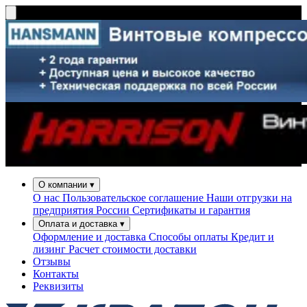
О компании
▾
О нас
Пользовательское соглашение
Наши отгрузки на
предприятия России
Сертификаты и гарантия
Оплата и доставка
▾
Оформление и доставка
Способы оплаты
Кредит и
лизинг
Расчет стоимости доставки
Отзывы
Контакты
Реквизиты