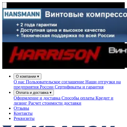
О компании
▾
О нас
Пользовательское соглашение
Наши отгрузки на
предприятия России
Сертификаты и гарантия
Оплата и доставка
▾
Оформление и доставка
Способы оплаты
Кредит и
лизинг
Расчет стоимости доставки
Отзывы
Контакты
Реквизиты