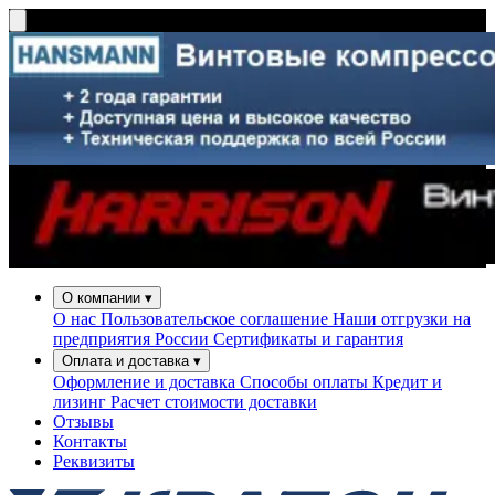
О компании
▾
О нас
Пользовательское соглашение
Наши отгрузки на
предприятия России
Сертификаты и гарантия
Оплата и доставка
▾
Оформление и доставка
Способы оплаты
Кредит и
лизинг
Расчет стоимости доставки
Отзывы
Контакты
Реквизиты