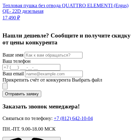
Тепловая пушка без отвода QUATTRO ELEMENTI (Ergus)
Д
QE- 22D дизельная
Ц
17 490 ₽
Нашли дешевле? Сообщите и получите скидку
от цены конкурента
Ваше имя
Ваш телефон
Ваш email
Прикрепить счёт от конкурента
Выбрать файл
Отправить заявку
Заказать звонок менеджера!
Связаться по телефону:
+7 (812) 642-10-04
ПН.-ПТ. 9.00-18.00 МСК