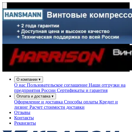
О компании
▾
О нас
Пользовательское соглашение
Наши отгрузки на
предприятия России
Сертификаты и гарантия
Оплата и доставка
▾
Оформление и доставка
Способы оплаты
Кредит и
лизинг
Расчет стоимости доставки
Отзывы
Контакты
Реквизиты