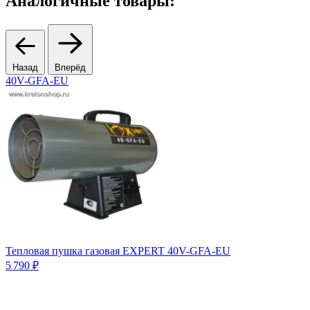
Аналогичные товары:
Назад
Вперёд
40V-GFA-EU
Тепловая пушка газовая EXPERT 40V-GFA-EU
5 790 ₽
9