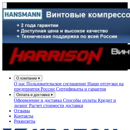
О компании
▾
О нас
Пользовательское соглашение
Наши отгрузки на
предприятия России
Сертификаты и гарантия
Оплата и доставка
▾
Оформление и доставка
Способы оплаты
Кредит и
лизинг
Расчет стоимости доставки
Отзывы
Контакты
Реквизиты