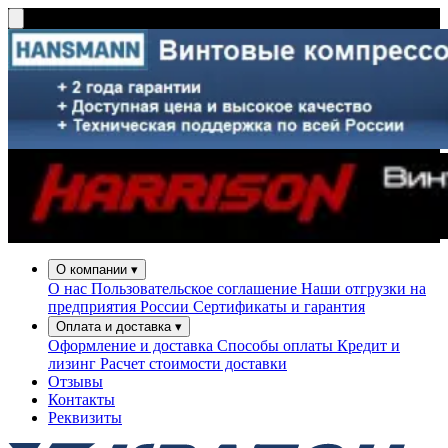
О компании
▾
О нас
Пользовательское соглашение
Наши отгрузки на
предприятия России
Сертификаты и гарантия
Оплата и доставка
▾
Оформление и доставка
Способы оплаты
Кредит и
лизинг
Расчет стоимости доставки
Отзывы
Контакты
Реквизиты