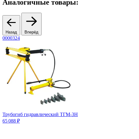
Аналогичные товары:
Назад
Вперёд
0000324
1
8
Трубогиб гидравлический ТГМ-3Н
65 088 ₽