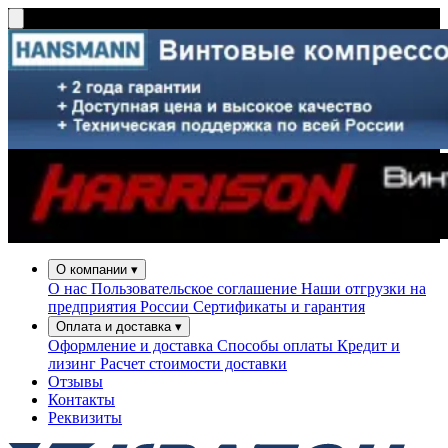
О компании
▾
О нас
Пользовательское соглашение
Наши отгрузки на
предприятия России
Сертификаты и гарантия
Оплата и доставка
▾
Оформление и доставка
Способы оплаты
Кредит и
лизинг
Расчет стоимости доставки
Отзывы
Контакты
Реквизиты