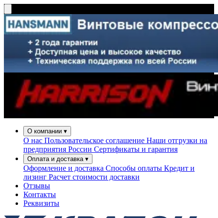
О компании
▾
О нас
Пользовательское соглашение
Наши отгрузки на
предприятия России
Сертификаты и гарантия
Оплата и доставка
▾
Оформление и доставка
Способы оплаты
Кредит и
лизинг
Расчет стоимости доставки
Отзывы
Контакты
Реквизиты