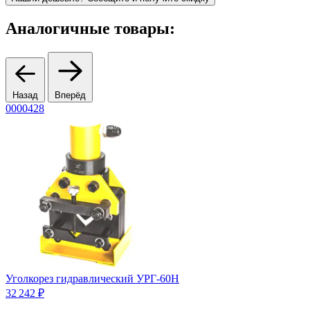
Аналогичные товары:
Назад
Вперёд
0000428
0
Уголкорез гидравлический УРГ-60Н
П
32 242 ₽
2