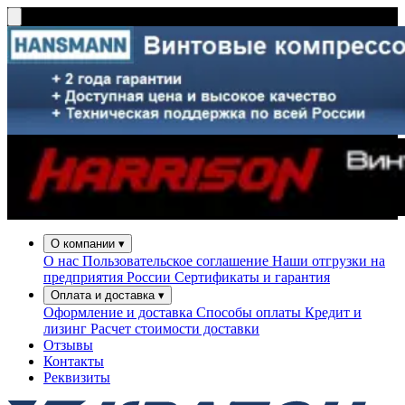
О компании
▾
О нас
Пользовательское соглашение
Наши отгрузки на
предприятия России
Сертификаты и гарантия
Оплата и доставка
▾
Оформление и доставка
Способы оплаты
Кредит и
лизинг
Расчет стоимости доставки
Отзывы
Контакты
Реквизиты