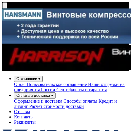
О компании
▾
О нас
Пользовательское соглашение
Наши отгрузки на
предприятия России
Сертификаты и гарантия
Оплата и доставка
▾
Оформление и доставка
Способы оплаты
Кредит и
лизинг
Расчет стоимости доставки
Отзывы
Контакты
Реквизиты