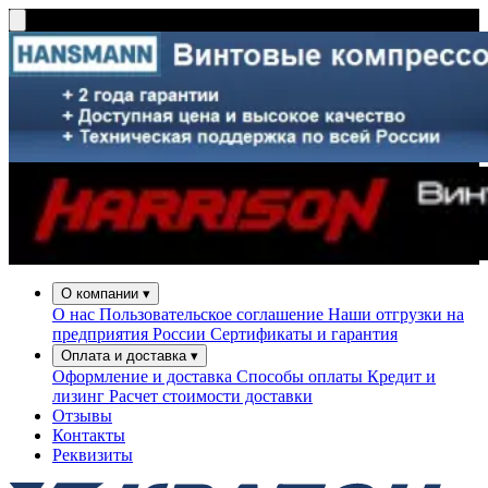
О компании
▾
О нас
Пользовательское соглашение
Наши отгрузки на
предприятия России
Сертификаты и гарантия
Оплата и доставка
▾
Оформление и доставка
Способы оплаты
Кредит и
лизинг
Расчет стоимости доставки
Отзывы
Контакты
Реквизиты