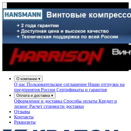
О компании
▾
О нас
Пользовательское соглашение
Наши отгрузки на
предприятия России
Сертификаты и гарантия
Оплата и доставка
▾
Оформление и доставка
Способы оплаты
Кредит и
лизинг
Расчет стоимости доставки
Отзывы
Контакты
Реквизиты