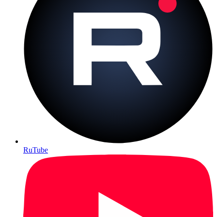
RuTube