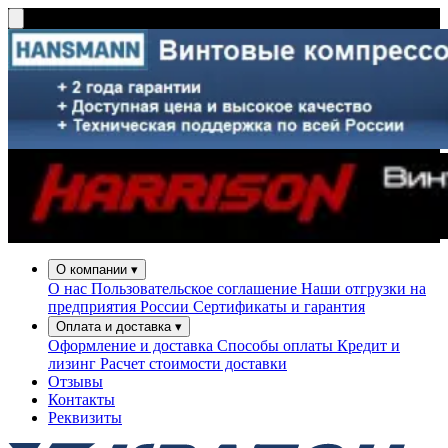
О компании
▾
О нас
Пользовательское соглашение
Наши отгрузки на
предприятия России
Сертификаты и гарантия
Оплата и доставка
▾
Оформление и доставка
Способы оплаты
Кредит и
лизинг
Расчет стоимости доставки
Отзывы
Контакты
Реквизиты