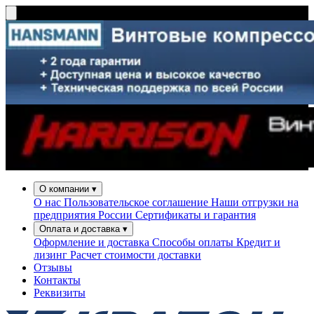
О компании
▾
О нас
Пользовательское соглашение
Наши отгрузки на
предприятия России
Сертификаты и гарантия
Оплата и доставка
▾
Оформление и доставка
Способы оплаты
Кредит и
лизинг
Расчет стоимости доставки
Отзывы
Контакты
Реквизиты