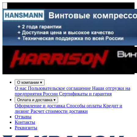
О компании
▾
О нас
Пользовательское соглашение
Наши отгрузки на
предприятия России
Сертификаты и гарантия
Оплата и доставка
▾
Оформление и доставка
Способы оплаты
Кредит и
лизинг
Расчет стоимости доставки
Отзывы
Контакты
Реквизиты