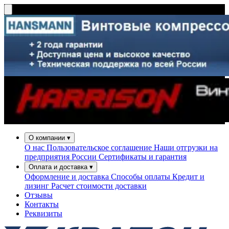
О компании
▾
О нас
Пользовательское соглашение
Наши отгрузки на
предприятия России
Сертификаты и гарантия
Оплата и доставка
▾
Оформление и доставка
Способы оплаты
Кредит и
лизинг
Расчет стоимости доставки
Отзывы
Контакты
Реквизиты