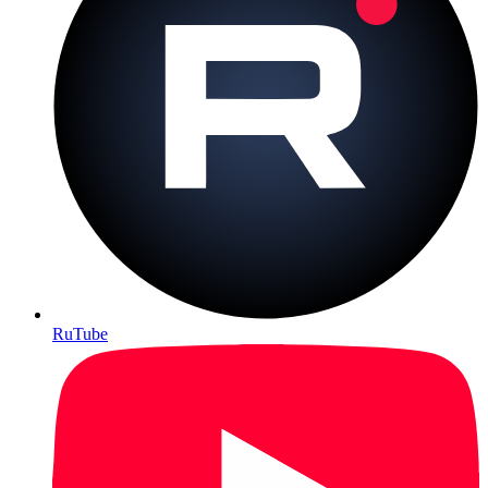
RuTube