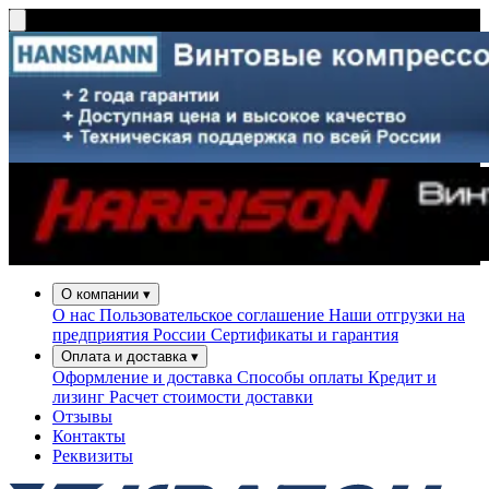
О компании
▾
О нас
Пользовательское соглашение
Наши отгрузки на
предприятия России
Сертификаты и гарантия
Оплата и доставка
▾
Оформление и доставка
Способы оплаты
Кредит и
лизинг
Расчет стоимости доставки
Отзывы
Контакты
Реквизиты