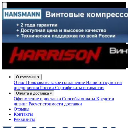
О компании
▾
О нас
Пользовательское соглашение
Наши отгрузки на
предприятия России
Сертификаты и гарантия
Оплата и доставка
▾
Оформление и доставка
Способы оплаты
Кредит и
лизинг
Расчет стоимости доставки
Отзывы
Контакты
Реквизиты