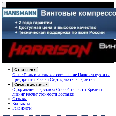
О компании
▾
О нас
Пользовательское соглашение
Наши отгрузки на
предприятия России
Сертификаты и гарантия
Оплата и доставка
▾
Оформление и доставка
Способы оплаты
Кредит и
лизинг
Расчет стоимости доставки
Отзывы
Контакты
Реквизиты