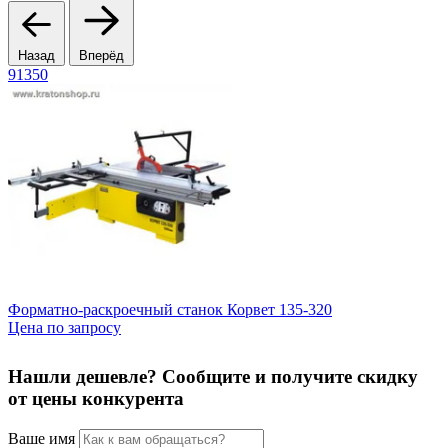
Назад
Вперёд
91350
5
Форматно-раскроечный станок Корвет 135-320
П
Цена по запросу
Ц
Нашли дешевле? Сообщите и получите скидку
от цены конкурента
Ваше имя