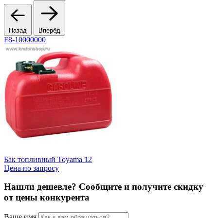
Назад
Вперёд
F8-10000000
Бак топливный Toyama 12
Н
Цена по запросу
Ц
Нашли дешевле? Сообщите и получите скидку
от цены конкурента
Ваше имя