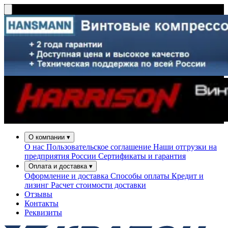
О компании
▾
О нас
Пользовательское соглашение
Наши отгрузки на
предприятия России
Сертификаты и гарантия
Оплата и доставка
▾
Оформление и доставка
Способы оплаты
Кредит и
лизинг
Расчет стоимости доставки
Отзывы
Контакты
Реквизиты