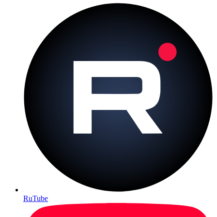
RuTube