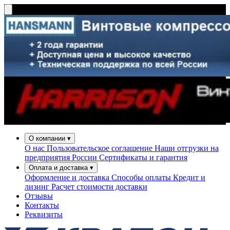
О компании
▾
О нас
Пользовательское соглашение
Наши отгрузки на
предприятия России
Сертификаты и гарантия
Оплата и доставка
▾
Оформление и доставка
Способы оплаты
Кредит и
лизинг
Расчет стоимости доставки
Отзывы
Контакты
Реквизиты