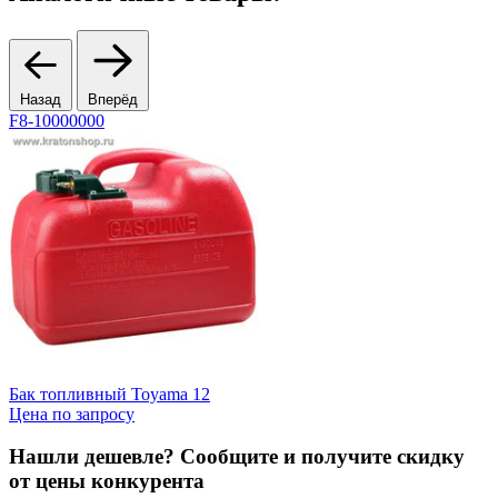
Назад
Вперёд
F8-10000000
F
Бак топливный Toyama 12
Б
Цена по запросу
Ц
Нашли дешевле? Сообщите и получите скидку
от цены конкурента