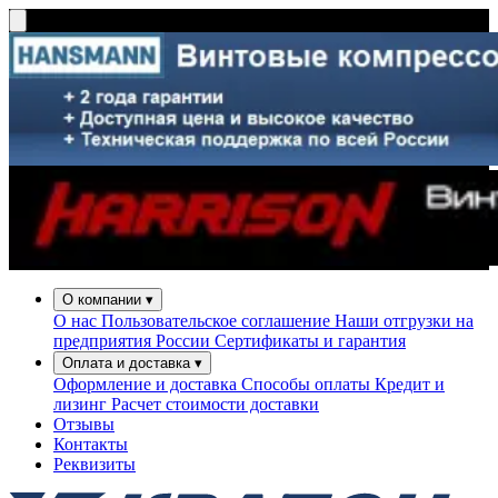
О компании
▾
О нас
Пользовательское соглашение
Наши отгрузки на
предприятия России
Сертификаты и гарантия
Оплата и доставка
▾
Оформление и доставка
Способы оплаты
Кредит и
лизинг
Расчет стоимости доставки
Отзывы
Контакты
Реквизиты