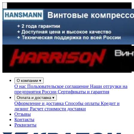
О компании
▾
О нас
Пользовательское соглашение
Наши отгрузки на
предприятия России
Сертификаты и гарантия
Оплата и доставка
▾
Оформление и доставка
Способы оплаты
Кредит и
лизинг
Расчет стоимости доставки
Отзывы
Контакты
Реквизиты