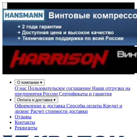
О компании
▾
О нас
Пользовательское соглашение
Наши отгрузки на
предприятия России
Сертификаты и гарантия
Оплата и доставка
▾
Оформление и доставка
Способы оплаты
Кредит и
лизинг
Расчет стоимости доставки
Отзывы
Контакты
Реквизиты