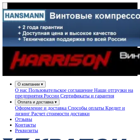
О компании
▾
О нас
Пользовательское соглашение
Наши отгрузки на
предприятия России
Сертификаты и гарантия
Оплата и доставка
▾
Оформление и доставка
Способы оплаты
Кредит и
лизинг
Расчет стоимости доставки
Отзывы
Контакты
Реквизиты