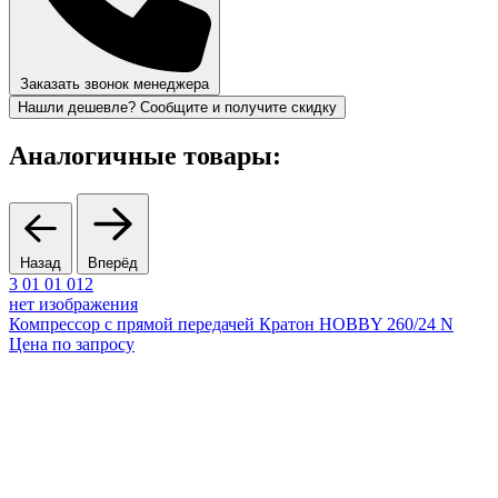
Заказать звонок менеджера
Нашли дешевле? Сообщите и получите скидку
Аналогичные товары:
Назад
Вперёд
3 01 01 012
2
нет изображения
Компрессор с прямой передачей Кратон HOBBY 260/24 N
Цена по запросу