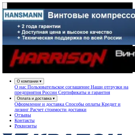
О компании
▾
О нас
Пользовательское соглашение
Наши отгрузки на
предприятия России
Сертификаты и гарантия
Оплата и доставка
▾
Оформление и доставка
Способы оплаты
Кредит и
лизинг
Расчет стоимости доставки
Отзывы
Контакты
Реквизиты