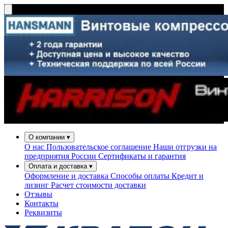
О компании
▾
О нас
Пользовательское соглашение
Наши отгрузки на
предприятия России
Сертификаты и гарантия
Оплата и доставка
▾
Оформление и доставка
Способы оплаты
Кредит и
лизинг
Расчет стоимости доставки
Отзывы
Контакты
Реквизиты