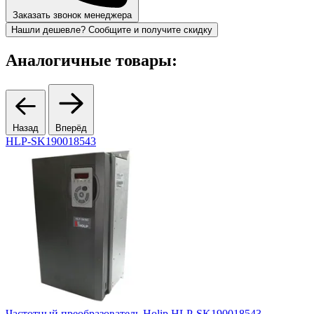
Заказать звонок менеджера
Нашли дешевле? Сообщите и получите скидку
Аналогичные товары:
Назад
Вперёд
HLP-SK190018543
Частотный преобразователь Holip HLP-SK190018543
Ч