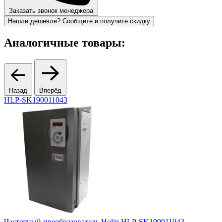
Заказать звонок менеджера
Нашли дешевле? Сообщите и получите скидку
Аналогичные товары:
Назад
Вперёд
HLP-SK190011043
Частотный преобразователь Holip HLP-SK190011043
Ч