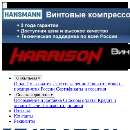
О компании
▾
О нас
Пользовательское соглашение
Наши отгрузки на
предприятия России
Сертификаты и гарантия
Оплата и доставка
▾
Оформление и доставка
Способы оплаты
Кредит и
лизинг
Расчет стоимости доставки
Отзывы
Контакты
Реквизиты