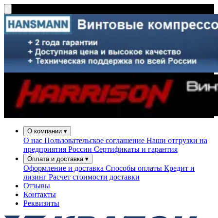
О компании
▾
О нас
Пользовательское соглашение
Наши отгрузки на
предприятия России
Сертификаты и гарантия
Оплата и доставка
▾
Оформление и доставка
Способы оплаты
Кредит и
лизинг
Расчет стоимости доставки
Отзывы
Контакты
Реквизиты