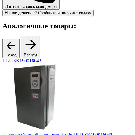
Заказать звонок менеджера
Нашли дешевле? Сообщите и получите скидку
Аналогичные товары:
Назад
Вперёд
HLP-SK190016043
Частотный преобразователь Holip HLP-SK190016043
Ч