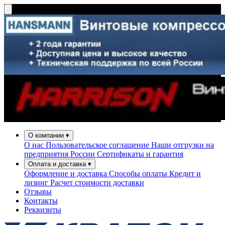
О компании
▾
О нас
Пользовательское соглашение
Наши отгрузки на
предприятия России
Сертификаты и гарантия
Оплата и доставка
▾
Оформление и доставка
Способы оплаты
Кредит и
лизинг
Расчет стоимости доставки
Отзывы
Контакты
Реквизиты