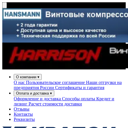
О компании
▾
О нас
Пользовательское соглашение
Наши отгрузки на
предприятия России
Сертификаты и гарантия
Оплата и доставка
▾
Оформление и доставка
Способы оплаты
Кредит и
лизинг
Расчет стоимости доставки
Отзывы
Контакты
Реквизиты