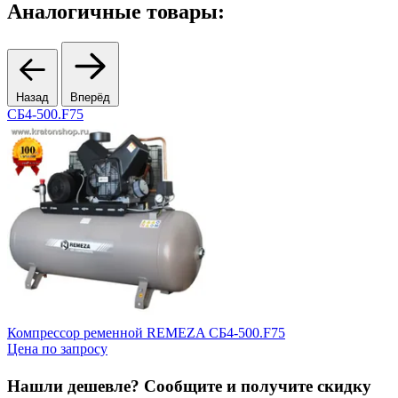
Аналогичные товары:
Назад
Вперёд
СБ4-500.F75
4
Компрессор ременной REMEZA СБ4-500.F75
Б
Цена по запросу
2
Нашли дешевле? Сообщите и получите скидку