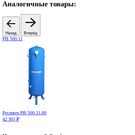
Аналогичные товары:
Назад
Вперёд
PB 500.11
7
Ресивер PB 500.11.00
Ц
42 301 ₽