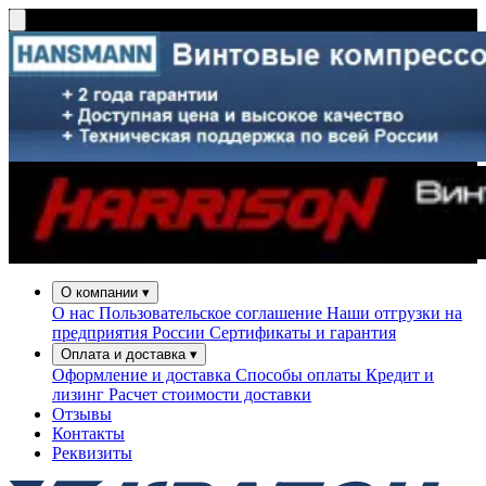
О компании
▾
О нас
Пользовательское соглашение
Наши отгрузки на
предприятия России
Сертификаты и гарантия
Оплата и доставка
▾
Оформление и доставка
Способы оплаты
Кредит и
лизинг
Расчет стоимости доставки
Отзывы
Контакты
Реквизиты