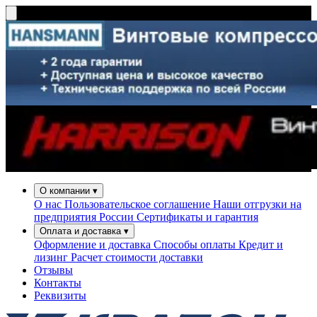
О компании
▾
О нас
Пользовательское соглашение
Наши отгрузки на
предприятия России
Сертификаты и гарантия
Оплата и доставка
▾
Оформление и доставка
Способы оплаты
Кредит и
лизинг
Расчет стоимости доставки
Отзывы
Контакты
Реквизиты