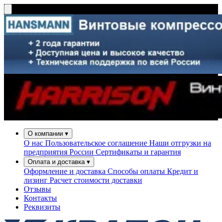
О компании
▾
О нас
Пользовательское соглашение
Наши отгрузки на
предприятия России
Сертификаты и гарантия
Оплата и доставка
▾
Оформление и доставка
Способы оплаты
Кредит и
лизинг
Расчет стоимости доставки
Отзывы
Контакты
Реквизиты