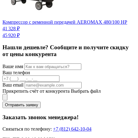
К
Компрессор с ременной передачей AEROMAX 480/100 HP
4
41 328 ₽
45 920 ₽
Нашли дешевле? Сообщите и получите скидку
от цены конкурента
Ваше имя
Ваш телефон
Ваш email
Прикрепить счёт от конкурента
Выбрать файл
Отправить заявку
Заказать звонок менеджера!
Связаться по телефону:
+7 (812) 642-10-04