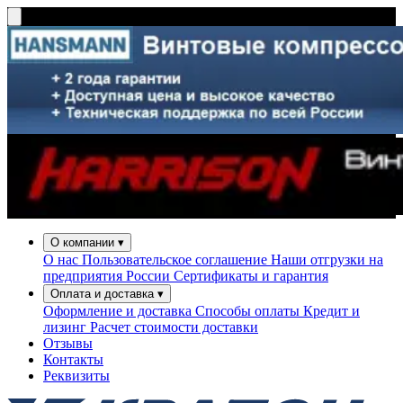
О компании
▾
О нас
Пользовательское соглашение
Наши отгрузки на
предприятия России
Сертификаты и гарантия
Оплата и доставка
▾
Оформление и доставка
Способы оплаты
Кредит и
лизинг
Расчет стоимости доставки
Отзывы
Контакты
Реквизиты