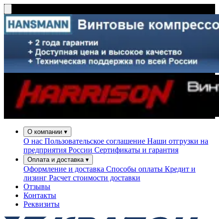
О компании
▾
О нас
Пользовательское соглашение
Наши отгрузки на
предприятия России
Сертификаты и гарантия
Оплата и доставка
▾
Оформление и доставка
Способы оплаты
Кредит и
лизинг
Расчет стоимости доставки
Отзывы
Контакты
Реквизиты