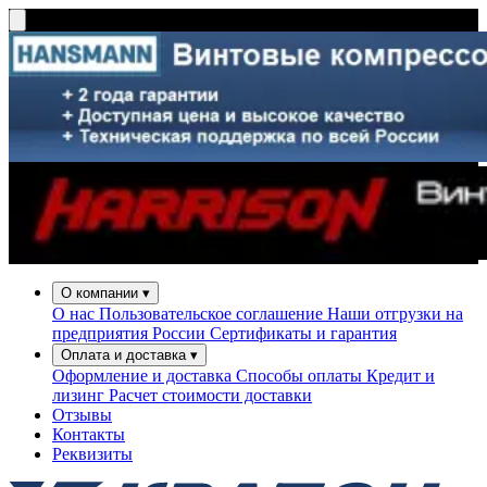
О компании
▾
О нас
Пользовательское соглашение
Наши отгрузки на
предприятия России
Сертификаты и гарантия
Оплата и доставка
▾
Оформление и доставка
Способы оплаты
Кредит и
лизинг
Расчет стоимости доставки
Отзывы
Контакты
Реквизиты