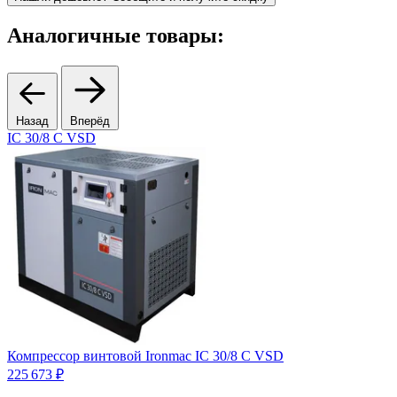
Аналогичные товары:
Назад
Вперёд
IC 30/8 C VSD
Компрессор винтовой Ironmac IC 30/8 C VSD
К
225 673 ₽
п