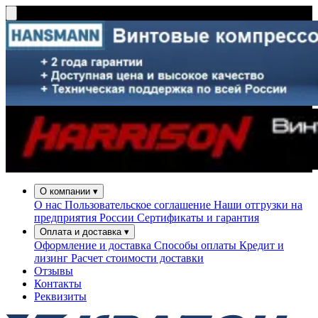
О компании
▾
О нас
Пользовательское соглашение
Наши отгрузки на
предприятия России
Сертификаты и гарантия
Оплата и доставка
▾
Оформление и доставка
Способы оплаты
Кредит и
лизинг
Расчет стоимости доставки
Отзывы
Контакты
Реквизиты