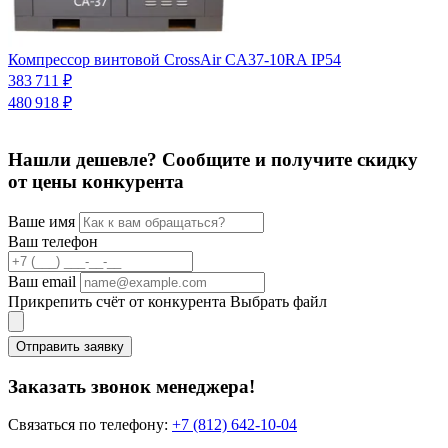
Компрессор винтовой CrossAir CA37-10RA IP54
К
ч
383 711 ₽
1
480 918 ₽
1
Нашли дешевле? Сообщите и получите скидку
от цены конкурента
Ваше имя
Ваш телефон
Ваш email
Прикрепить счёт от конкурента
Выбрать файл
Отправить заявку
Заказать звонок менеджера!
Связаться по телефону:
+7 (812) 642-10-04