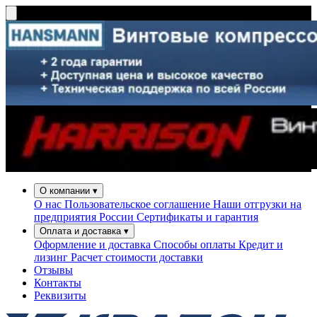
О компании
▾
О нас
Пользовательское соглашение
Наши отгрузки на
предприятия России
Сертификаты и гарантия
Оплата и доставка
▾
Оформление и доставка
Способы оплаты
Кредит и
лизинг
Расчет стоимости доставки
Отзывы
Контакты
Реквизиты