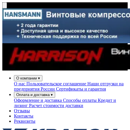
О компании
▾
О нас
Пользовательское соглашение
Наши отгрузки на
предприятия России
Сертификаты и гарантия
Оплата и доставка
▾
Оформление и доставка
Способы оплаты
Кредит и
лизинг
Расчет стоимости доставки
Отзывы
Контакты
Реквизиты