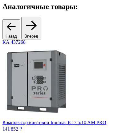
Аналогичные товары:
Назад
Вперёд
КА 437268
2
К
Компрессор винтовой Ironmac IC 7.5/10 AM PRO
2
141 852 ₽