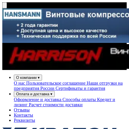
О компании
▾
О нас
Пользовательское соглашение
Наши отгрузки на
предприятия России
Сертификаты и гарантия
Оплата и доставка
▾
Оформление и доставка
Способы оплаты
Кредит и
лизинг
Расчет стоимости доставки
Отзывы
Контакты
Реквизиты