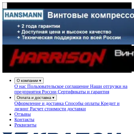
О компании
▾
О нас
Пользовательское соглашение
Наши отгрузки на
предприятия России
Сертификаты и гарантия
Оплата и доставка
▾
Оформление и доставка
Способы оплаты
Кредит и
лизинг
Расчет стоимости доставки
Отзывы
Контакты
Реквизиты