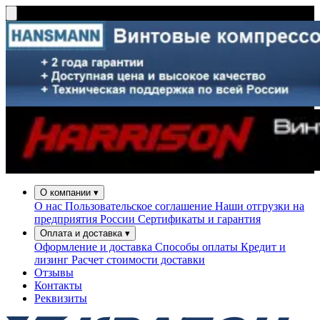
О компании
▾
О нас
Пользовательское соглашение
Наши отгрузки на
предприятия России
Сертификаты и гарантия
Оплата и доставка
▾
Оформление и доставка
Способы оплаты
Кредит и
лизинг
Расчет стоимости доставки
Отзывы
Контакты
Реквизиты