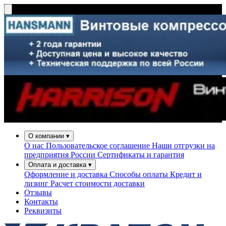
О компании
▾
О нас
Пользовательское соглашение
Наши отгрузки на
предприятия России
Сертификаты и гарантия
Оплата и доставка
▾
Оформление и доставка
Способы оплаты
Кредит и
лизинг
Расчет стоимости доставки
Отзывы
Контакты
Реквизиты