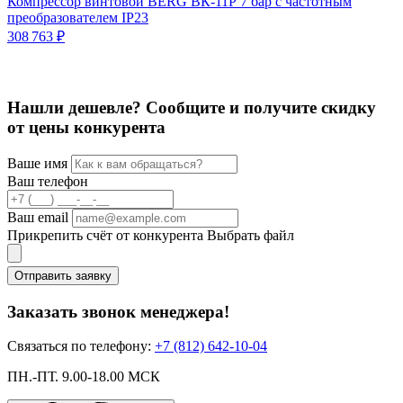
Компрессор винтовой BERG ВК-11Р 7 бар с частотным
К
преобразователем IP23
3
308 763 ₽
Нашли дешевле? Сообщите и получите скидку
от цены конкурента
Ваше имя
Ваш телефон
Ваш email
Прикрепить счёт от конкурента
Выбрать файл
Отправить заявку
Заказать звонок менеджера!
Связаться по телефону:
+7 (812) 642-10-04
ПН.-ПТ. 9.00-18.00 МСК