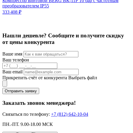
Компрессор винтовой BERG ВК-11Р 10 бар с частотным
К
преобразователем IP55
2
333 408 ₽
Нашли дешевле? Сообщите и получите скидку
от цены конкурента
Ваше имя
Ваш телефон
Ваш email
Прикрепить счёт от конкурента
Выбрать файл
Отправить заявку
Заказать звонок менеджера!
Связаться по телефону:
+7 (812) 642-10-04
ПН.-ПТ. 9.00-18.00 МСК