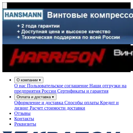
О компании
▾
О нас
Пользовательское соглашение
Наши отгрузки на
предприятия России
Сертификаты и гарантия
Оплата и доставка
▾
Оформление и доставка
Способы оплаты
Кредит и
лизинг
Расчет стоимости доставки
Отзывы
Контакты
Реквизиты