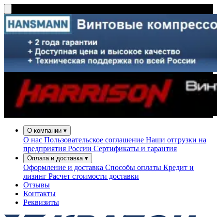
О компании
▾
О нас
Пользовательское соглашение
Наши отгрузки на
предприятия России
Сертификаты и гарантия
Оплата и доставка
▾
Оформление и доставка
Способы оплаты
Кредит и
лизинг
Расчет стоимости доставки
Отзывы
Контакты
Реквизиты