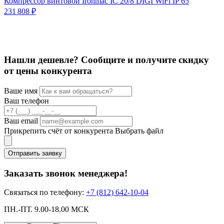
Компрессор винтовой Ironmac IC 20/8 DIGI WiFi IP 65
К
231 808 ₽
8
Нашли дешевле? Сообщите и получите скидку
от цены конкурента
Ваше имя
Ваш телефон
Ваш email
Прикрепить счёт от конкурента
Выбрать файл
Отправить заявку
Заказать звонок менеджера!
Связаться по телефону:
+7 (812) 642-10-04
ПН.-ПТ. 9.00-18.00 МСК