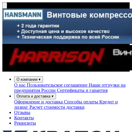
О компании
▾
О нас
Пользовательское соглашение
Наши отгрузки на
предприятия России
Сертификаты и гарантия
Оплата и доставка
▾
Оформление и доставка
Способы оплаты
Кредит и
лизинг
Расчет стоимости доставки
Отзывы
Контакты
Реквизиты