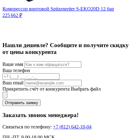
Компрессор винтовой Spitzenreiter S-EKO20D 12 бар
К
225 662 ₽
8
Нашли дешевле? Сообщите и получите скидку
от цены конкурента
Ваше имя
Ваш телефон
Ваш email
Прикрепить счёт от конкурента
Выбрать файл
Отправить заявку
Заказать звонок менеджера!
Связаться по телефону:
+7 (812) 642-10-04
ПН.-ПТ. 9.00-18.00 МСК