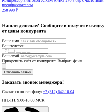
Компрессор винтовой АТОМ А4ЕО-270 8 бар с частотным
преобразователем
К
258 998 ₽
3
4
Нашли дешевле? Сообщите и получите скидку
от цены конкурента
Ваше имя
Ваш телефон
Ваш email
Прикрепить счёт от конкурента
Выбрать файл
Отправить заявку
Заказать звонок менеджера!
Связаться по телефону:
+7 (812) 642-10-04
ПН.-ПТ. 9.00-18.00 МСК