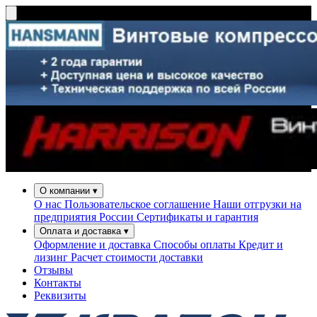
О компании
▾
О нас
Пользовательское соглашение
Наши отгрузки на
предприятия России
Сертификаты и гарантия
Оплата и доставка
▾
Оформление и доставка
Способы оплаты
Кредит и
лизинг
Расчет стоимости доставки
Отзывы
Контакты
Реквизиты