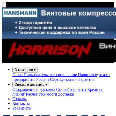
О компании
▾
О нас
Пользовательское соглашение
Наши отгрузки на
предприятия России
Сертификаты и гарантия
Оплата и доставка
▾
Оформление и доставка
Способы оплаты
Кредит и
лизинг
Расчет стоимости доставки
Отзывы
Контакты
Реквизиты